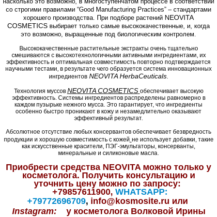
насколько это возможно, в многоступенчатом процессе в соответствии
со строгими правилами “Good Manufacturing Practices” – стандартами
NEOVITA
хорошего производства. При подборе растений
COSMETICS
выбирает только самые высококачественные, и, когда
это возможно, выращенные под биологическим контролем.
Высококачественные растительные экстракты очень тщательно
смешиваются с высокотехнологичными активными ингредиентами, их
эффективность и оптимальная совместимость повторно подтверждается
научными тестами, в результате чего образуется система инновационных
NEOVITA HerbaCeuticals
ингредиентов
.
NEOVITA COSMETICS
Технология муссов
обеспечивает высокую
эффективность. Системы ингредиентов распределены равномерно в
каждом пузырьке нежного мусса. Это гарантирует, что ингредиенты
особенно быстро проникают в кожу и незамедлительно оказывают
эффективный результат.
Абсолютное отсутствие любых консервантов обеспечивает безвредность
продукции и хорошую совместимость с кожей
не использует добавки, такие
как искусственные красители, ПЭГ-эмульгаторы, консерванты,
минеральные и силиконовые масла.
Приобрести средства NEOVITA можно только у
косметолога. Получить консультацию и
уточнить цену можно по запросу:
+79857611900,
WHATSAPP:
+79772696709
,
info@kosmosite.ru или
Instagram:
у косметолога Волковой Ирины