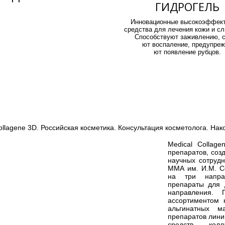
ГИДРОГЕЛЬ
Инновационные высокоэффек
средства для лечения кожи и сл
Способствуют заживлению, 
ю
т воспаление, предупре
ю
т появление рубцов.
ollagene 3D. Российская косметика.
Консультация косметолога. Нако
Medical Collag
препаратов, соз
научных сотруд
ММА им. И.М. Се
на три направ
препараты для 
направления. 
ассортиментом 
альгинатных ма
препаратов линии
средств колл