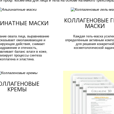
я проф. косметика для лица и тела на основе нативного трёхспира
КОЛЛАГЕНОВЫЕ Г
ГИНАТНЫЕ МАСКИ
МАСКИ
ание овала лица, выравнивание
Каждая гель-маска усиле
оказывает омолаживающее и
определённым активным компо
лирующее действия, снимает
для решения конкретной
аздражение и отечность,
косметологической задач
авливает баланс влаги в коже,
визирует процессы синтеза
коллагена и эластина.
ОЛЛАГЕНОВЫЕ
КРЕМЫ