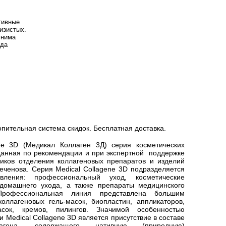
тивные
изистых.
снима
жда
пительная система скидок. Бесплатная доставка.
ene 3D (Медикал Коллаген 3Д) серия косметических
данная по рекомендации и при экспертной поддержке
ников отделения коллагеновых препаратов и изделий
ченова. Серия Medical Collagene 3D подразделяется
ления: профессиональный уход, косметические
домашнего ухода, а также препараты медицинского
Профессиональная линия представлена большим
коллагеновых
гель-масок
,
биопластин
,
аппликаторов
,
сок
,
кремов
,
пилингов
. Значимой особенностью
 Medical Collagene 3D является присутствие в составе
агена, содержащего нативную (природную)