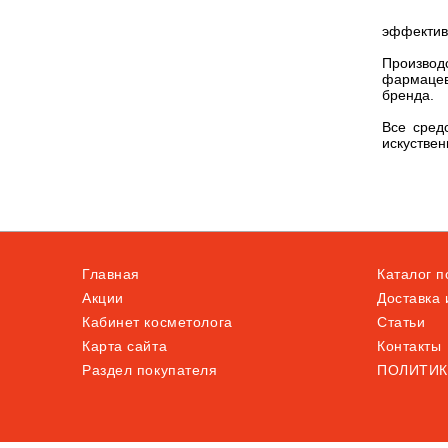
эффектив
Производ
фармацевт
бренда.
Все сред
искустве
Главная
Каталог 
Акции
Доставка 
Кабинет косметолога
Статьи
Карта сайта
Контакты
Раздел покупателя
ПОЛИТИК