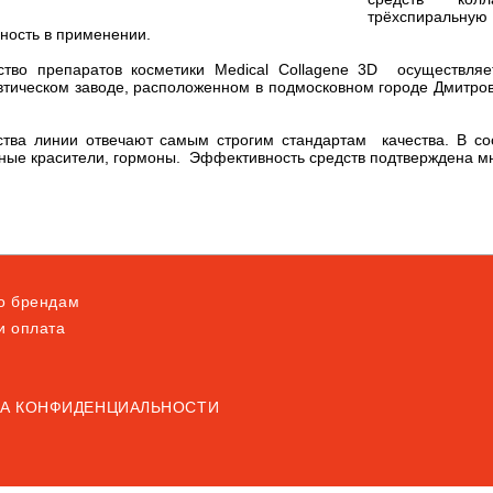
трёхспиральну
ность в применении.
ство препаратов косметики Medical Collagene 3D осуществляе
ическом заводе, расположенном в подмосковном городе Дмитрове,
ства линии отвечают самым строгим стандартам качества. В сос
нные красители, гормоны. Эффективность средств подтверждена 
по брендам
и оплата
А КОНФИДЕНЦИАЛЬНОСТИ