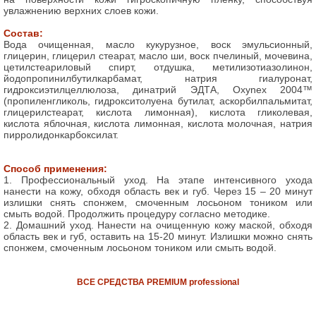
увлажнению верхних слоев кожи.
Состав:
Вода очищенная, масло кукурузное, воск эмульсионный,
глицерин, глицерил стеарат, масло ши, воск пчелиный, мочевина,
цетилстеариловый спирт, отдушка, метилизотиазолинон,
йодопропинилбутилкарбамат, натрия гиалуронат,
гидроксиэтилцеллюлоза, динатрий ЭДТА, Oxynex 2004™
(пропиленгликоль, гидрокситолуена бутилат, аскорбилпальмитат,
глицерилстеарат, кислота лимонная), кислота гликолевая,
кислота яблочная, кислота лимонная, кислота молочная, натрия
пирролидонкарбоксилат.
Способ применения:
1. Профессиональный уход. На этапе интенсивного ухода
нанести на кожу, обходя область век и губ. Через 15 – 20 минут
излишки снять спонжем, смоченным лосьоном тоником или
смыть водой. Продолжить процедуру согласно методике.
2. Домашний уход. Нанести на очищенную кожу маской, обходя
область век и губ, оставить на 15-20 минут. Излишки можно снять
спонжем, смоченным лосьоном тоником или смыть водой.
ВСЕ СРЕДСТВА
PREMIUM
professional