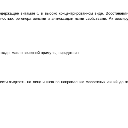
содержащее витамин С в высоко концентрированном виде. Восстанавли
вностью, регенеративными и антиоксидантными свойствами. Активизир
окадо, масло вечерней примулы, пиридоксин.
анести жидкость на лицо и шею по направлению массажных линий до п