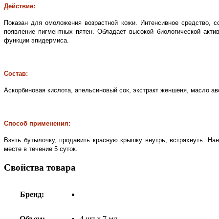
Действие:
Показан для омоложения возрастной кожи. Интенсивное средство, 
появление пигментных пятен. Обладает высокой биологической акти
функции эпидермиса.
Состав:
Аскорбиновая кислота, апельсиновый сок, экстракт женшеня, масло ав
Способ применения:
Взять бутылочку, продавить красную крышку внутрь, встряхнуть. Н
месте в течение 5 суток.
Свойства товара
Бренд:
Объем:
4 шт х 7 мл.