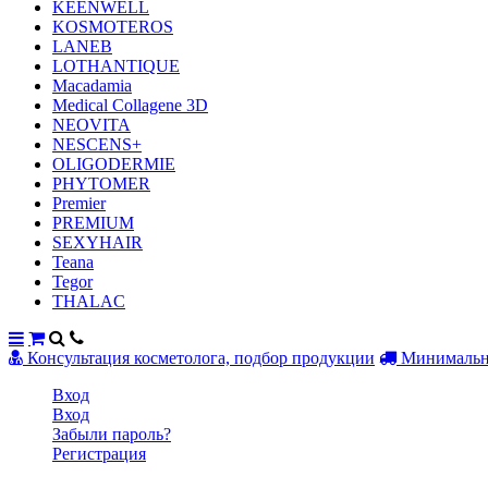
KEENWELL
KOSMOTEROS
LANEB
LOTHANTIQUE
Macadamia
Medical Collagene 3D
NEOVITA
NESCENS+
OLIGODERMIE
PHYTOMER
Premier
PREMIUM
SEXYHAIR
Teana
Tegor
THALAC
Консультация косметолога, подбор продукции
Минимальны
Вход
Вход
Забыли пароль?
Регистрация