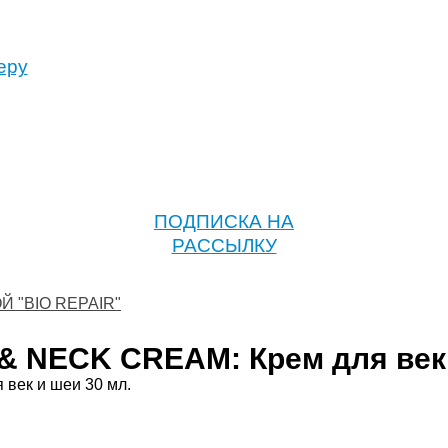
еру
ПОДПИСКА НА
РАССЫЛКУ
"BIO REPAIR"
& NECK CREAM: Крем для век 