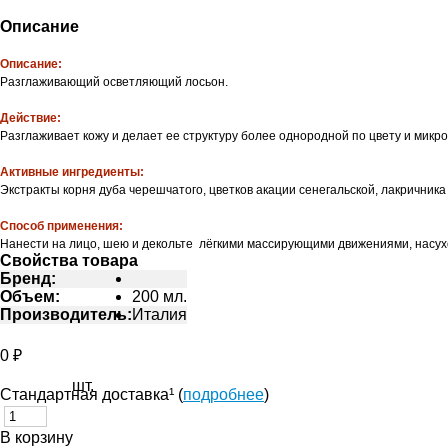
Описание
Описание:
Разглаживающий осветляющий лосьон.
Действие:
Разглаживает кожу и делает ее структуру более однородной по цвету и микр
Активные ингредиенты:
Экстракты корня дуба черешчатого, цветков акации сенегальской, лакричника
Способ применения:
Нанести на лицо, шею и декольте лёгкими массирующими движениями, насух
Свойства товара
Бренд:
Объем:
200 мл.
Производитель:
Италия
0 ₽
шт.
Стандартная доставка¹ (
подробнее
)
В корзину