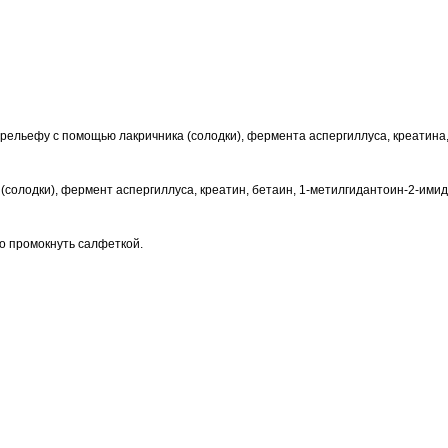
орельефу с помощью лакричника (солодки), фермента аспергиллуса, креатина
 (солодки), фермент аспергиллуса, креатин, бетаин, 1-метилгидантоин-2-имид
о промокнуть салфеткой.