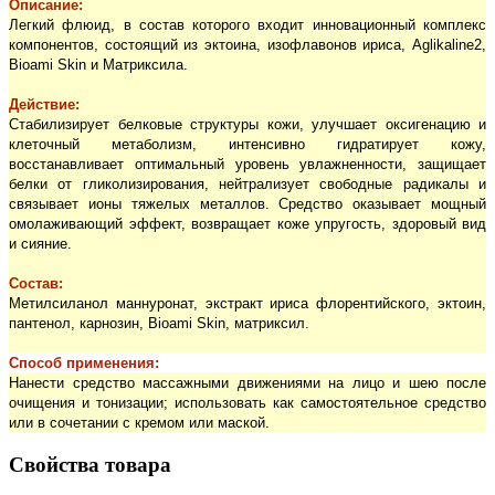
Описание:
Легкий флюид, в состав которого входит инновационный комплекс
компонентов, состоящий из эктоина, изофлавонов ириса, Aglikaline2,
Bioami Skin и Матриксила.
Действие:
Стабилизирует белковые структуры кожи, улучшает оксигенацию и
клеточный метаболизм, интенсивно гидратирует кожу,
восстанавливает оптимальный уровень увлажненности, защищает
белки от гликолизирования, нейтрализует свободные радикалы и
связывает ионы тяжелых металлов. Средство оказывает мощный
омолаживающий эффект, возвращает коже упругость, здоровый вид
и сияние.
Состав:
Метилсиланол маннуронат, экстракт ириса флорентийского, эктоин,
пантенол, карнозин, Bioami Skin, матриксил.
Способ применения:
Нанести средство массажными движениями на лицо и шею после
очищения и тонизации; использовать как самостоятельное средство
или в сочетании с кремом или маской.
Свойства товара