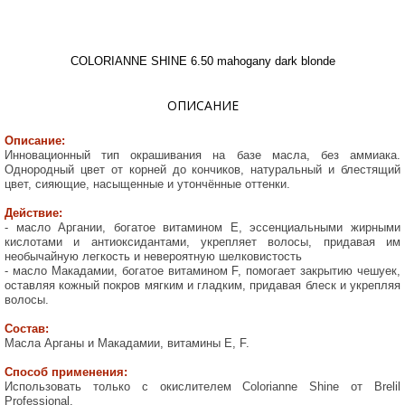
COLORIANNE SHINE 6.50 mahogany dark blonde
ОПИСАНИЕ
Описание:
Инновационный тип окрашивания на базе масла, без аммиака.
Однородный цвет от корней до кончиков, натуральный и блестящий
цвет, сияющие, насыщенные и утончённые оттенки.
Действие:
- масло Аргании, богатое витамином Е, эссенциальными жирными
кислотами и антиоксидантами, укрепляет волосы, придавая им
необычайную легкость и невероятную шелковистость
- масло Макадамии, богатое витамином F, помогает закрытию чешуек,
оставляя кожный покров мягким и гладким, придавая блеск и укрепляя
волосы.
Состав:
Масла Арганы и Макадамии, витамины Е, F.
Способ применения:
Использовать только с окислителем Colorianne Shine от Brelil
Professional.