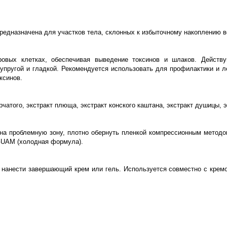
Предназначена для участков тела, склонных к избыточному накоплению 
ровых клетках, обеспечивая выведение токсинов и шлаков. Дейст
упругой и гладкой. Рекомендуется использовать для профилактики и л
ксинов.
чатого, экстракт плюща, экстракт конского каштана, экстракт душицы,
 проблемную зону, плотно обернуть пленкой компрессионным методом 
GUAM (холодная формула).
я нанести завершающий крем или гель. Используется совместно с кр