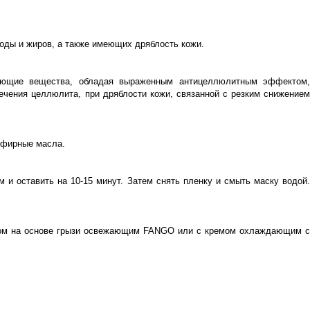
воды и жиров, а также имеющих дряблость кожи.
вующие вещества, обладая выраженным антицеллюлитным эффектом,
ечения целлюлита, при дряблости кожи, связанной с резким снижением
 эфирные масла.
и оставить на 10-15 минут. Затем снять пленку и смыть маску водой.
емом на основе грызи освежающим FANGO или с кремом охлаждающим с