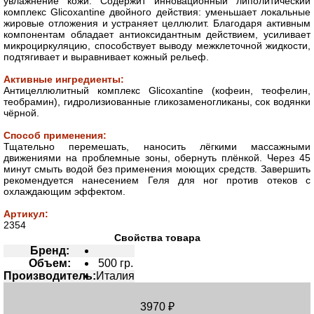
увлажнение кожи. Содержит инновационный липолитический
комплекс Glicoxantine двойного действия: уменьшает локальные
жировые отложения и устраняет целлюлит. Благодаря активным
компонентам обладает антиоксидантным действием, усиливает
микроциркуляцию, способствует выводу межклеточной жидкости,
подтягивает и выравнивает кожный рельеф.
Активные ингредиенты:
Антицеллюлитный комплекс Glicoxantine (кофеин, теофелин,
теобрамин), гидролизиованные гликозаменогликаны, сок водянки
чёрной.
Способ применения:
Тщательно перемешать, наносить лёгкими массажными
движениями на проблемные зоны, обернуть плёнкой. Через 45
минут смыть водой без применения моющих средств. Завершить
рекомендуется нанесением Геля для ног против отеков с
охлаждающим эффектом.
Артикул:
2354
Свойства товара
Бренд:
Объем:
500 гр.
Производитель:
Италия
3970 ₽